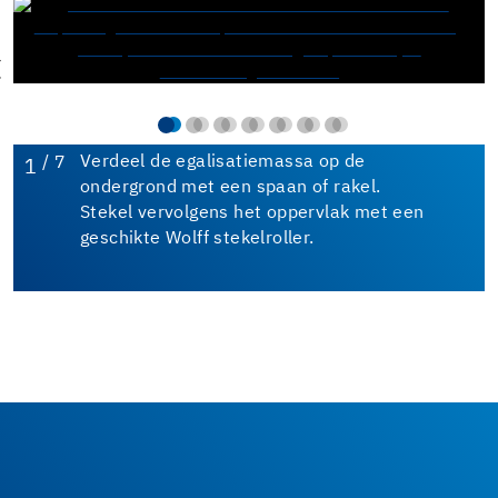
/ 7
Verdeel de egalisatiemassa op de
1
ondergrond met een spaan of rakel.
Stekel vervolgens het oppervlak met een
geschikte Wolff stekelroller.