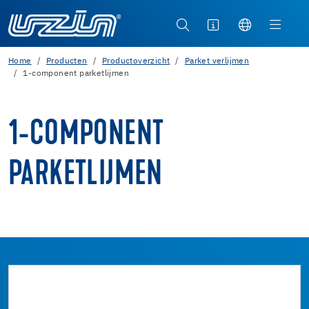
Home
Producten
Productoverzicht
Parket verlijmen
1-component parketlijmen
1-COMPONENT
PARKETLIJMEN