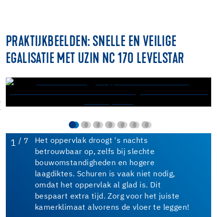
PRAKTIJKBEELDEN: SNELLE EN VEILIGE
EGALISATIE MET UZIN NC 170 LEVELSTAR
/ 7
Het oppervlak droogt 's nachts
1
betrouwbaar op, zelfs bij slechte
bouwomstandigheden en hogere
laagdiktes. Schuren is vaak niet nodig,
omdat het oppervlak al glad is. Dit
bespaart extra tijd. Zorg voor het juiste
kamerklimaat alvorens de vloer te leggen!