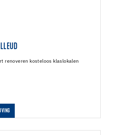
ALLEUD
 renoveren kosteloos klaslokalen
JVING