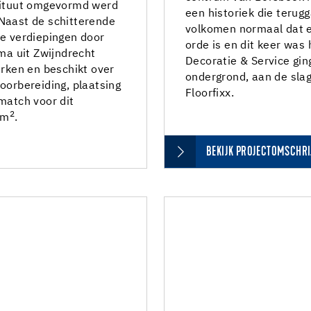
stituut omgevormd werd
een historiek die terugg
 Naast de schitterende
volkomen normaal dat e
de verdiepingen door
orde is en dit keer was
a uit Zwijndrecht
Decoratie & Service gin
erken en beschikt over
ondergrond, aan de sla
oorbereiding, plaatsing
Floorfixx.
 match voor dit
2
 m
.
BEKIJK PROJECTOMSCHRI