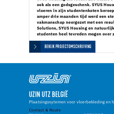
ook als een godsgeschenk. SYUS Hous
vloeren in zijn studentenkoten beroe
amper drie maanden tijd werd een ster
vakmanschap neergezet met een resu
Solutions, SYUS Housing en natuurlij
studenten heel tevreden mogen over z
BEKIJK PROJECTOMSCHRIJVING
UZIN UTZ BELGIË
Plaatsingssytemen voor vloerbekleding en h
Contact & Route