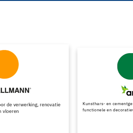
Kunsthars- en cementgebonden vloersystemen met
functionele en decoratieve afwerkingsmogelijkheden