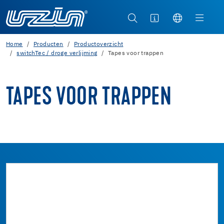
Home
Producten
Productoverzicht
switchTec / droge verlijming
Tapes voor trappen
TAPES VOOR TRAPPEN