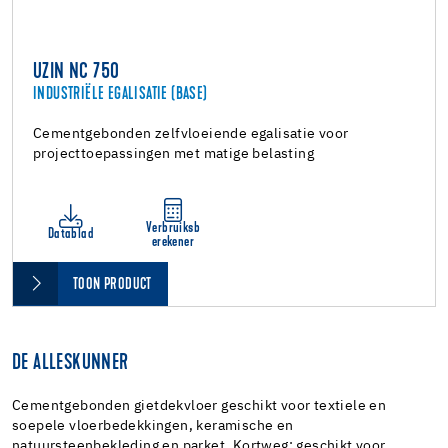
UZIN NC 750
INDUSTRIËLE EGALISATIE (BASE)
Cementgebonden zelfvloeiende egalisatie voor
projecttoepassingen met matige belasting
Verbruiksb
Datablad
erekener
TOON PRODUCT
DE ALLESKUNNER
Cementgebonden gietdekvloer geschikt voor textiele en
soepele vloerbedekkingen, keramische en
natuursteenbekleding en parket. Kortweg: geschikt voor