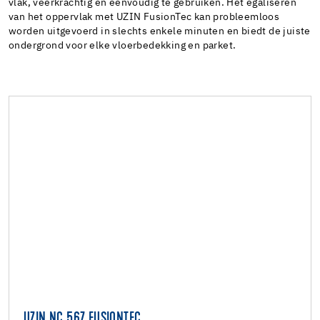
vlak, veerkrachtig en eenvoudig te gebruiken. Het egaliseren
van het oppervlak met UZIN FusionTec kan probleemloos
worden uitgevoerd in slechts enkele minuten en biedt de juiste
ondergrond voor elke vloerbedekking en parket.
UZIN NC 567 FUSIONTEC