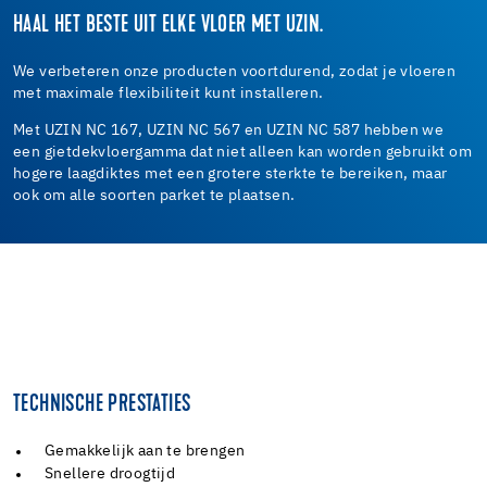
HAAL HET BESTE UIT ELKE VLOER MET UZIN.
We verbeteren onze producten voortdurend, zodat je vloeren
met maximale flexibiliteit kunt installeren.
Met UZIN NC 167, UZIN NC 567 en UZIN NC 587 hebben we
een gietdekvloergamma dat niet alleen kan worden gebruikt om
hogere laagdiktes met een grotere sterkte te bereiken, maar
ook om alle soorten parket te plaatsen.
TECHNISCHE PRESTATIES
Gemakkelijk aan te brengen
Snellere droogtijd