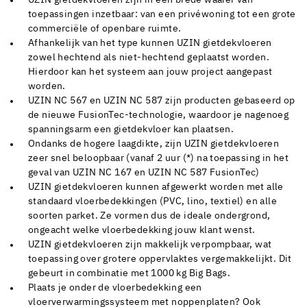
UZIN gietdekvloeren zijn in een brede waaier van
toepassingen inzetbaar: van een privéwoning tot een grote
commerciële of openbare ruimte.
Afhankelijk van het type kunnen UZIN gietdekvloeren
zowel hechtend als niet-hechtend geplaatst worden.
Hierdoor kan het systeem aan jouw project aangepast
worden.
UZIN NC 567 en UZIN NC 587 zijn producten gebaseerd op
de nieuwe FusionTec-technologie, waardoor je nagenoeg
spanningsarm een gietdekvloer kan plaatsen.
Ondanks de hogere laagdikte, zijn UZIN gietdekvloeren
zeer snel beloopbaar (vanaf 2 uur (*) na toepassing in het
geval van UZIN NC 167 en UZIN NC 587 FusionTec)
UZIN gietdekvloeren kunnen afgewerkt worden met alle
standaard vloerbedekkingen (PVC, lino, textiel) en alle
soorten parket. Ze vormen dus de ideale ondergrond,
ongeacht welke vloerbedekking jouw klant wenst.
UZIN gietdekvloeren zijn makkelijk verpompbaar, wat
toepassing over grotere oppervlaktes vergemakkelijkt. Dit
gebeurt in combinatie met 1000 kg Big Bags.
Plaats je onder de vloerbedekking een
vloerverwarmingssysteem met noppenplaten? Ook