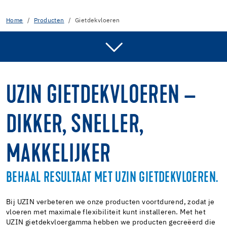
Home
Producten
Gietdekvloeren
TECHNISCHE PRESTATIES
GIETDEKVLOER VS EGALISATIE
UZIN GIETDEKVLOEREN –
ONZE UZIN VOORDELEN
DIKKER, SNELLER,
ONS AANBOD
MAKKELIJKER
BEHAAL RESULTAAT MET UZIN GIETDEKVLOEREN.
Bij UZIN verbeteren we onze producten voortdurend, zodat je
vloeren met maximale flexibiliteit kunt installeren. Met het
UZIN gietdekvloergamma hebben we producten gecreëerd die