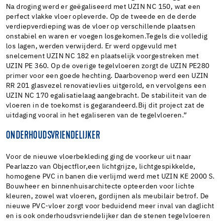
Na droging werd er geëgaliseerd met UZIN NC 150, wat een
perfect vlakke vloer opleverde. Op de tweede en de derde
verdiepverdieping was de vloer op verschillende plaatsen
onstabiel en waren er voegen losgekomen.Tegels die volledig
los lagen, werden verwijderd. Er werd opgevuld met
snelcement UZIN NC 182 en plaatselijk voorgestreken met
UZIN PE 360. Op de overige tegelvloeren zorgt de UZIN PE280
primer voor een goede hechting. Daarbovenop werd een UZIN
RR 201 glasvezel renovatievlies uitgerold, en vervolgens een
UZIN NC 170 egalisatielaag aangebracht. De stabiliteit van de
vloeren in de toekomst is gegarandeerd.Bij dit project zat de
uitdaging vooral in het egaliseren van de tegelvloeren.”
ONDERHOUDSVRIENDELIJKER
Voor de nieuwe vloerbekleding ging de voorkeur uit naar
Pearlazzo van Objectflor,een lichtgrijze, lichtgespikkelde,
homogene PVC in banen die verlijmd werd met UZIN KE 2000 S.
Bouwheer en binnenhuisarchitecte opteerden voor lichte
kleuren, zowel wat vloeren, gordijnen als meubilair betrof. De
nieuwe PVC-vloer zorgt voor beduidend meer inval van daglicht
en is ook onderhoudsvriendelijker dan de stenen tegelvloeren