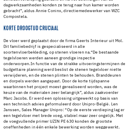
dagwerkzaamheden konden ze terug naar hun kamer worden
gebracht”, aldus Annie Coninx, directiemedewerker van WZC
Compostela.
KORTE DROOGTIJD CRUCIAAL
De vloer werd geplaatst door de firma Geerts Interieur uit Mol.
Dit familiebedrijf is gespecialiseerd in alle
soortenvloerbekleding, op stenen vloeren na.“De bestaande
tegelvloeren werden aaneen grondige inspectie
onderworpen.In functie van de strakke uitvoeringstermijnen de
budgettaire planning werd beslist de stenen tegelvloer niette
verwijderen, en de stenen plinten te behouden. Branddeuren
en dorpels werden aangepast. Door de korte tijdspanne
waarbinnen het project moest gerealiseerd worden, was de
keuze van de materialen zeer belangrijk”, aldus zaakvoerder
Marc Jacobs. Er werd een oplossing uitgewerkt op basis van
een technisch advies geformuleerd door Unipro-België. Len
Janssen, Sales Manager Unipro: “Op de eerste verdieping lag er
een tegelvloer met brede voeg, stabiel maar zeer ongelijk. Met
de voegvullende primer UZIN PE 630 konden de grootste
oneffenheden in één enkele bewerking worden weggewerkt.