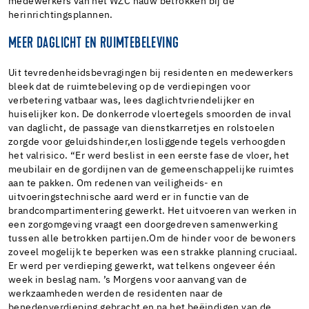
medewerkers van het WZC nauw betrokken bij de
herinrichtingsplannen.
MEER DAGLICHT EN RUIMTEBELEVING
Uit tevredenheidsbevragingen bij residenten en medewerkers
bleek dat de ruimtebeleving op de verdiepingen voor
verbetering vatbaar was, lees daglichtvriendelijker en
huiselijker kon. De donkerrode vloertegels smoorden de inval
van daglicht, de passage van dienstkarretjes en rolstoelen
zorgde voor geluidshinder,en losliggende tegels verhoogden
het valrisico. “Er werd beslist in een eerste fase de vloer, het
meubilair en de gordijnen van de gemeenschappelijke ruimtes
aan te pakken. Om redenen van veiligheids- en
uitvoeringstechnische aard werd er in functie van de
brandcompartimentering gewerkt. Het uitvoeren van werken in
een zorgomgeving vraagt een doorgedreven samenwerking
tussen alle betrokken partijen.Om de hinder voor de bewoners
zoveel mogelijk te beperken was een strakke planning cruciaal.
Er werd per verdieping gewerkt, wat telkens ongeveer één
week in beslag nam. ’s Morgens voor aanvang van de
werkzaamheden werden de residenten naar de
benedenverdieping gebracht en na het beëindigen van de