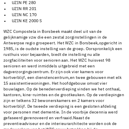
UZIN PE 280
UZIN RR 201
UZIN NC 170
UZIN KE 2000 S
WZC Compostela in Borsbeek maakt deel uit van de
gelijknamige vzw die een zestal zorginstellingen in de
Antwerpse regio groepeert. Het WZC in Borsbeek,opgericht in
1985, is de oudste instelling van de groep. Oorspronkelijk een
rusthuis voor bejaarden, biedt de instelling nu alle
zorgfaciliteiten voor senioren aan. Het WZC huisvest 98
senioren en werd inmiddels uitgebreid met een
dagverzorgingscentrum. Er zijn ook vier kamers voor
kortverblijf, een dienstencentrum,en twee gebouwen met elk
15 assistentiewoningen. Het hoofdgebouw omvat vier
bouwlagen. Op de benedenverdieping vinden we het onthaal,
kantoren, kine-ruimtes en de grootkeuken. Op de verdiepingen
zijn er telkens 32 bewonerskamers en 2 kamers voor
kortverblijf. De tweede verdieping is een gesloten afdeling
voor personen met dementie. In de voorbije decennia werd
gefaseerd gerenoveerd en verfraaid.Naast de
preventieadviseur en de interieurarchitecte worden ook de