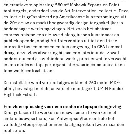
én creatievere oplossing: 580 m² Mohawk Expansion Point
tapijttegels, onderdeel van de Art Intervention-collectie. Deze
collectie is geïnspireerd op Amerikaanse kunststromingen uit
de 20e eeuw en maakt hoogwaardig design toegankelijker in
hedendaagse werkomgevingen. Net zoals het abstract
expressionisme een nieuwe dialoog tussen kunstenaar en
publiek opende, nodigt Art Intervention uit tot een frisse
interactie tussen mensen en hun omgeving. In CFA Lommel
draagt deze vloerafwerking bij aan een interieur dat zowel
ondersteunend als verbindend werkt, precies wat je verwacht
in een moderne topsportorganisatie waarin communicatie en
teamwork centraal staan.
De installatie werd verfijnd afgewerkt met 260 meter MDF-
plint, bevestigd met de universele montagekit, UZIN Fondur
HighTack Extra T.
Een vloeroplossing voor een moderne topsportomgeving
Door gefaseerd te werken en nauw samen te werken met
andere bouwpartners, kon Antwerpse Vloercentrale het
volledige vloerproject binnen de afgesproken twee maanden
realiseren.