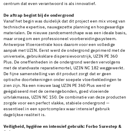
centrum dat even verantwoord is als innovatief.
De aftrap begint bij de ondergrond
Vanaf het begin was duidelijk dat dit project een mix vroeg van
technische expertise, nauwgezette planning en hoogwaardige
materialen. De nieuwe zandcementchape was een ideale basis,
maar vroeg om een professioneel voorbereidingssysteem.
Antwerpse Vloercentrale koos daarom voor een volledige
aanpak met UZIN. Eerst werd de ondergrond geprimerd met de
universele, gebruiksklare dispersievoorstrijk, UZIN PE 360
Plus. De oneffenheden in de ondergrond werden vervolgens
met de standvaste reparatiemortel, UZIN NC 182 weggewerkt.
De fijne samenstelling van dit product zorgt dat er geen
optische doortekeningen onder soepele vloerbekledingen te
zien zijn. Na een nieuwe laag UZIN PE 360 Plus werd er
geëgaliseerd met de cemengebonden, goed vloeiende
uitvlakmassa, UZIN NC 150. De combinatie van deze producten
zorgde voor een perfect vlakke, stabiele ondergrond —
essentieel in een sportcomplex waar intensief gebruik
dagelijkse realiteit is.
Veiligheid, hygiëne en intensief gebruik: Forbo Surestep &