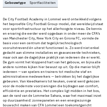
Gebouwtype
Sportfaciliteiten
De City Football Academy in Lommel werd ontwikkeld volgens
het beproefde City Football Group-model, dat wereldwijd staat
voor sportinfrastructuur op het allerhoogste niveau. De kennis
en ervaring die eerder werd opgedaan in onder meer de CFA’s
van Manchester City, New York City en Girona FC, vormde de
basis voor een centrum dat tegelijk technologisch
vooruitstrevend én uiterst functioneel is. Zo werd niet enkel
gedacht aan slimme installaties en geavanceerde technieken,
maar ook aan de dagelijkse praktijk van iedereen die er werkt.
De gym vormt het kloppend hart van het gebouw, en bijna alle
andere ruimtes kijken hier bewust op uit. Op die manier blijft
iedereen — van spelers en trainers tot medische staf en
administratieve medewerkers — betrokken bij het dagelijkse
gebeuren. Van kleedkamers tot keuken, overal werd gekozen
voor de modernste voorzieningen die bijdragen aan comfort,
efficiëntie en prestaties. Het complex ligt midden in het bos,
aan de rand van de Lommelse Sahara, waar het maximaal inzet
op duurzaamheid: zonnepanelen en een energiezuinige
bouwschil maken van CFA Lommel een toekomstgericht