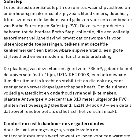
Safestep
Forbo Surestep & Safestep In de ruimtes waar slipvastheid en
onderhoudsgemak cruciaal zijn, zoals kleedkamers, douches,
fitnesszones en de keuken, werd gekozen voor een combinatie
van Forbo Surestep en Safestep PVC. Deze twee producten
behoren tot de bredere Forbo Step-collectie, die een volledig
assortiment veiligheidsvinyl omvat dat ontworpen is voor
uiteenlopende toepassingen, telkens met dezelfde
kenkenmerken: een betrouwbare slipweerstand, een grote
slijtvastheid en een moderne, functionele uitstraling.
De plaatsing van deze vloeren, goed voor 735 m², gebeurde met
de universele ‘natte’ lijm, UZIN KE 2000 S, een betrouwbare
lijm die uitmunt in kracht en stabiliteit en die ook nog eens
zeer goede verwerkingseigenschappen heeft. Om de ruimtes
volledig waterdicht en onderhoudsvriendelijk te maken,
plaatste Antwerpse Vloercentrale 310 meter uitgeronde PVC-
plinten met tweezijdig kleefband, UZIN U-Tack 90 — een detail
dat zowel functioneel als esthetisch het verschil maakt.
Comfort en rust in kantoor- en vergaderruimtes
Voor de kantooromgevingen, vergaderzalen en
ontspanningsruimtes werd bewust gekozen voor een warmere