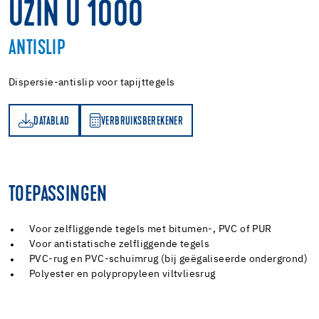
UZIN U 1000
ANTISLIP
Dispersie-antislip voor tapijttegels
DATABLAD
VERBRUIKSBEREKENER
AD
RBRUIKSBEREKENER
TOEPASSINGEN
Voor zelfliggende tegels met bitumen-, PVC of PUR
Voor antistatische zelfliggende tegels
PVC-rug en PVC-schuimrug (bij geëgaliseerde ondergrond)
Polyester en polypropyleen viltvliesrug