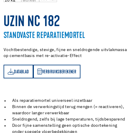
UZIN NC 182
STANDVASTE REPARATIEMORTEL
Vochtbestendige, stevige, fijne en sneldrogende uitvlakmassa
op cementbasis met re-activatie-Effect
DATABLAD
VERBRUIKSBEREKENER
AD
RBRUIKSBEREKENER
Als reparatiemortel universeel inzetbaar
Binnen de verwerkingstijd terug mengen (= reactiveren),
waardoor langer verwerkbaar
Sneldrogend, zelfs bij lage temperaturen, tijdsbesparend
Door fijne samenstelling geen optische doortekening
onder soepele vloerbedekkingen