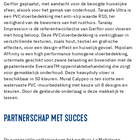
Gerflor geplaatst, met aandacht voor de beoogde huiselijke
sfeer, alsook voor het gemak van onderhoud. Tarasafe Ultra is
een PVCvloerbedekking met anti-slip waarde R10, ter
veiligheid van de bewoners van het rusthuis. Taralay
Impression is dé referentiecollectie van Gerflor voor vloeren
met hoog beloop. Deze PVCvloerbedekking is verkrijgbaar in
verschillende texturen, zoals hout, textiel en grafische
effecten, voor een design-effect en huiselijk gevoel. Mipolam
Affinity is een high performance homogene vloerbedekking,
uitermate geschikt voor zware belasting en bovendien met de
gepatenteerde EvercareTM oppervlaktebehandeling die zorgt
voor gemakkelijk onderhoud. Deze heavyduty vloer is
beschikbaar in 50 kleuren. Mural Calypso is ten slotte een
watervaste PVC-muurbedekking met keuze uit 8 designs en
kleuren. Door de gekleurde onderlaag is deze makkelijk te
lassen.
PARTNERSCHAP MET SUCCES
De succesvolle voltooiing van het rusthuis La Madeleine