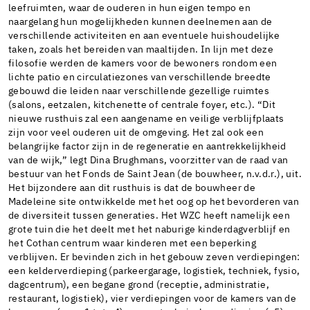
leefruimten, waar de ouderen in hun eigen tempo en
naargelang hun mogelijkheden kunnen deelnemen aan de
verschillende activiteiten en aan eventuele huishoudelijke
taken, zoals het bereiden van maaltijden. In lijn met deze
filosofie werden de kamers voor de bewoners rondom een
lichte patio en circulatiezones van verschillende breedte
gebouwd die leiden naar verschillende gezellige ruimtes
(salons, eetzalen, kitchenette of centrale foyer, etc.). “Dit
nieuwe rusthuis zal een aangename en veilige verblijfplaats
zijn voor veel ouderen uit de omgeving. Het zal ook een
belangrijke factor zijn in de regeneratie en aantrekkelijkheid
van de wijk,” legt Dina Brughmans, voorzitter van de raad van
bestuur van het Fonds de Saint Jean (de bouwheer, n.v.d.r.), uit.
Het bijzondere aan dit rusthuis is dat de bouwheer de
Madeleine site ontwikkelde met het oog op het bevorderen van
de diversiteit tussen generaties. Het WZC heeft namelijk een
grote tuin die het deelt met het naburige kinderdagverblijf en
het Cothan centrum waar kinderen met een beperking
verblijven. Er bevinden zich in het gebouw zeven verdiepingen:
een kelderverdieping (parkeergarage, logistiek, techniek, fysio,
dagcentrum), een begane grond (receptie, administratie,
restaurant, logistiek), vier verdiepingen voor de kamers van de