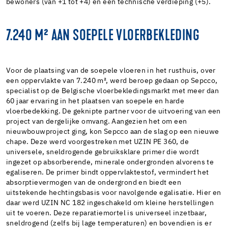
bewoners (van +1 tot +4) en een technische verdieping (+5).
7.240 M² AAN SOEPELE VLOERBEKLEDING
Voor de plaatsing van de soepele vloeren in het rusthuis, over
een oppervlakte van 7.240 m², werd beroep gedaan op Sepcco,
specialist op de Belgische vloerbekledingsmarkt met meer dan
60 jaar ervaring in het plaatsen van soepele en harde
vloerbedekking. De geknipte partner voor de uitvoering van een
project van dergelijke omvang. Aangezien het om een
nieuwbouwproject ging, kon Sepcco aan de slag op een nieuwe
chape. Deze werd voorgestreken met UZIN PE 360, de
universele, sneldrogende gebruiksklare primer die wordt
ingezet op absorberende, minerale ondergronden alvorens te
egaliseren. De primer bindt oppervlaktestof, vermindert het
absorptievermogen van de ondergrond en biedt een
uitstekende hechtingsbasis voor navolgende egalisatie. Hier en
daar werd UZIN NC 182 ingeschakeld om kleine herstellingen
uit te voeren. Deze reparatiemortel is universeel inzetbaar,
sneldrogend (zelfs bij lage temperaturen) en bovendien is er