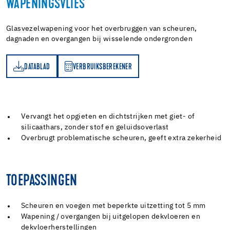
WAPENINGSVLIES
Glasvezelwapening voor het overbruggen van scheuren,
dagnaden en overgangen bij wisselende ondergronden
DATABLAD
VERBRUIKSBEREKENER
AD
RBRUIKSBEREKENER
Vervangt het opgieten en dichtstrijken met giet- of
silicaathars, zonder stof en geluidsoverlast
Overbrugt problematische scheuren, geeft extra zekerheid
TOEPASSINGEN
Scheuren en voegen met beperkte uitzetting tot 5 mm
Wapening / overgangen bij uitgelopen dekvloeren en
dekvloerherstellingen