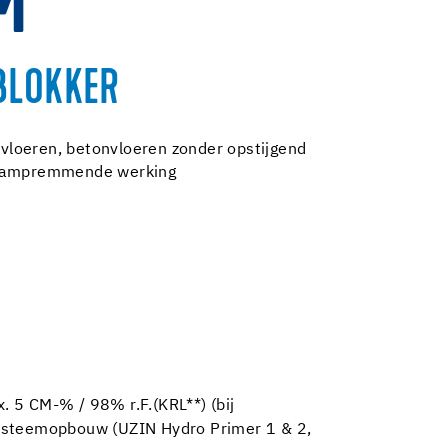
M
BLOKKER
loeren, betonvloeren zonder opstijgend
 dampremmende werking
5 CM-% / 98% r.F.(KRL**) (bij
 systeemopbouw (UZIN Hydro Primer 1 & 2,