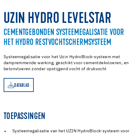
UZIN HYDRO LEVELSTAR
CEMENTGEBONDEN SYSTEEMEGALISATIE VOOR
HET HYDRO RESTVOCHTSCHERMSYSTEEM
Systeemegalisatie voor het Uzin HydroBlock-systeem met
dampremmende werking, geschikt voor cementdekvloeren, en
betonvloeren zonder opstijgend vocht of drukvocht
DATABLAD
AD
TOEPASSINGEN
Systeemegalisatie van het UZIN HydroBlock-systeem voor