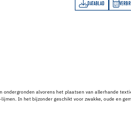
DATABLAD
VERBRUIKSBEREKENER
DATABLAD
VERBR
an ondergronden alvorens het plaatsen van allerhande texti
lijmen. In het bijzonder geschikt voor zwakke, oude en g