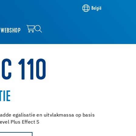
België
WEBSHOP
C 110
TIE
ladde egalisatie en uitvlakmassa op basis
vel Plus Effect S