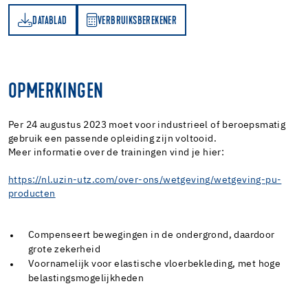
DATABLAD
VERBRUIKSBEREKENER
AD
RBRUIKSBEREKENER
OPMERKINGEN
Per 24 augustus 2023 moet voor industrieel of beroepsmatig
gebruik een passende opleiding zijn voltooid.
Meer informatie over de trainingen vind je hier:
https://nl.uzin-utz.com/over-ons/wetgeving/wetgeving-pu-
producten
Compenseert bewegingen in de ondergrond, daardoor
grote zekerheid
Voornamelijk voor elastische vloerbekleding, met hoge
belastingsmogelijkheden