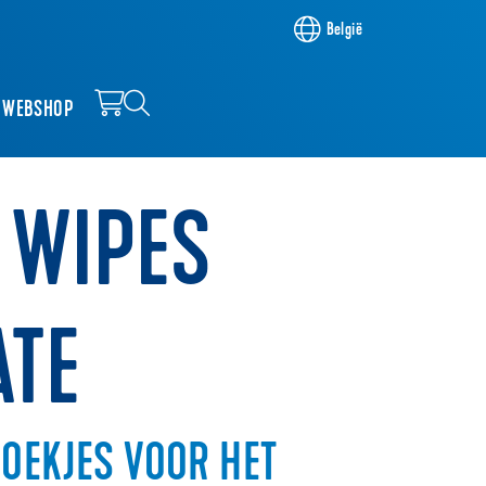
België
WEBSHOP
 WIPES
ATE
OEKJES VOOR HET