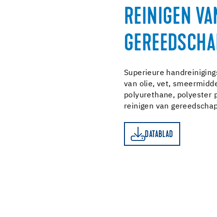
REINIGEN VA
GEREEDSCHA
Superieure handreinigin
van olie, vet, smeermiddele
polyurethane, polyester 
reinigen van gereedscha
DATABLAD
DATABLAD