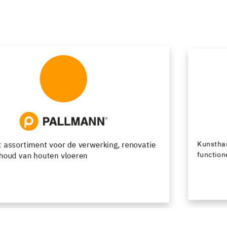
Kunsthars- en cementgebonden vloersystemen met
functionele en decoratieve afwerkingsmogelijkheden