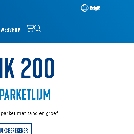
België
WEBSHOP
MK 200
 PARKETLIJM
r parket met tand en groef
UIKSBEREKENER