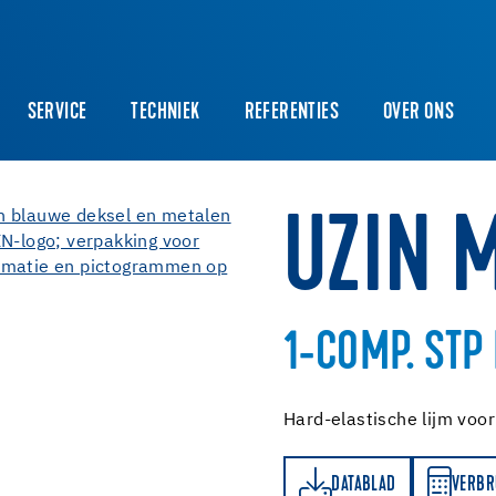
SERVICE
TECHNIEK
REFERENTIES
OVER ONS
UZIN 
1-COMP. STP
Hard-elastische lijm voo
DATABLAD
VERBRUIKSBEREKENER
DATABLAD
VERBR