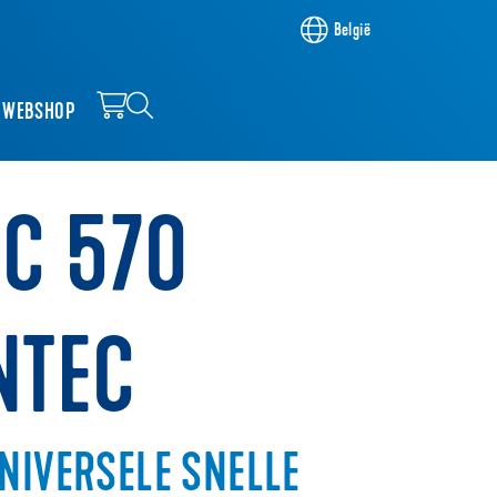
België
WEBSHOP
NC 570
NTEC
NIVERSELE SNELLE