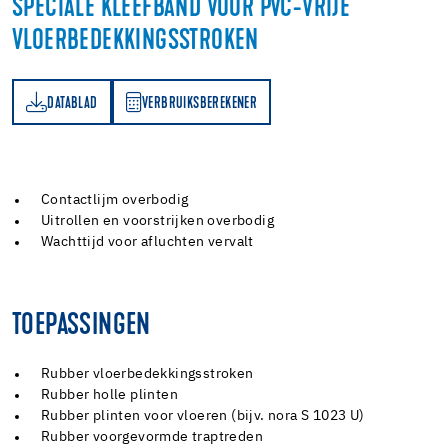
SPECIALE KLEEFBAND VOOR PVC-VRIJE
VLOERBEDEKKINGSSTROKEN
DATABLAD
VERBRUIKSBEREKENER
AD
RBRUIKSBEREKENER
Contactlijm overbodig
Uitrollen en voorstrijken overbodig
Wachttijd voor afluchten vervalt
TOEPASSINGEN
Rubber vloerbedekkingsstroken
Rubber holle plinten
Rubber plinten voor vloeren (bijv. nora S 1023 U)
Rubber voorgevormde traptreden