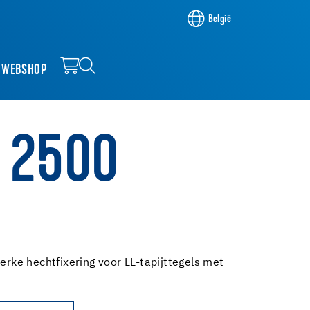
België
WEBSHOP
U 2500
terke hechtfixering voor LL-tapijttegels met