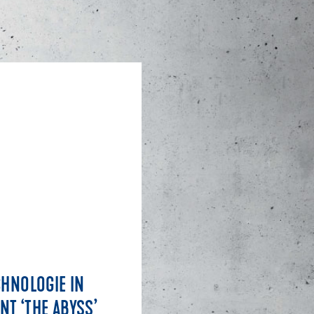
CHNOLOGIE IN
T ‘THE ABYSS’