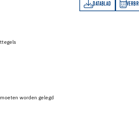
DATABLAD
VERBRUIKSBEREKENER
DATABLAD
VERBR
ttegels
r moeten worden gelegd