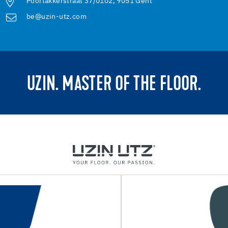
Poortakkerstraat 37/0102, 9051 Gent
be@uzin-utz.com
UZIN. MASTER OF THE FLOOR.