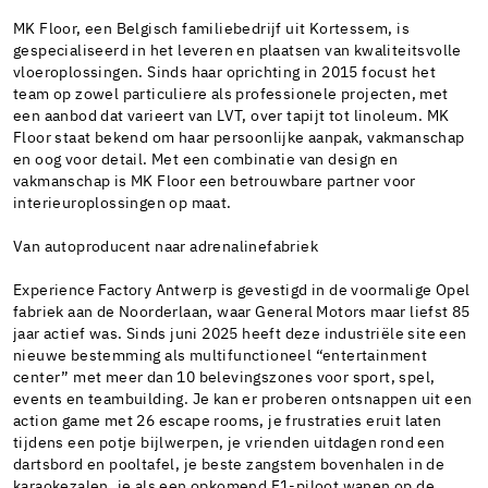
MK Floor, een Belgisch familiebedrijf uit Kortessem, is
gespecialiseerd in het leveren en plaatsen van kwaliteitsvolle
vloeroplossingen. Sinds haar oprichting in 2015 focust het
team op zowel particuliere als professionele projecten, met
een aanbod dat varieert van LVT, over tapijt tot linoleum. MK
Floor staat bekend om haar persoonlijke aanpak, vakmanschap
en oog voor detail. Met een combinatie van design en
vakmanschap is MK Floor een betrouwbare partner voor
interieuroplossingen op maat.
Van autoproducent naar adrenalinefabriek
Experience Factory Antwerp is gevestigd in de voormalige Opel
fabriek aan de Noorderlaan, waar General Motors maar liefst 85
jaar actief was. Sinds juni 2025 heeft deze industriële site een
nieuwe bestemming als multifunctioneel “entertainment
center” met meer dan 10 belevingszones voor sport, spel,
events en teambuilding. Je kan er proberen ontsnappen uit een
action game met 26 escape rooms, je frustraties eruit laten
tijdens een potje bijlwerpen, je vrienden uitdagen rond een
dartsbord en pooltafel, je beste zangstem bovenhalen in de
karaokezalen, je als een opkomend F1-piloot wanen op de