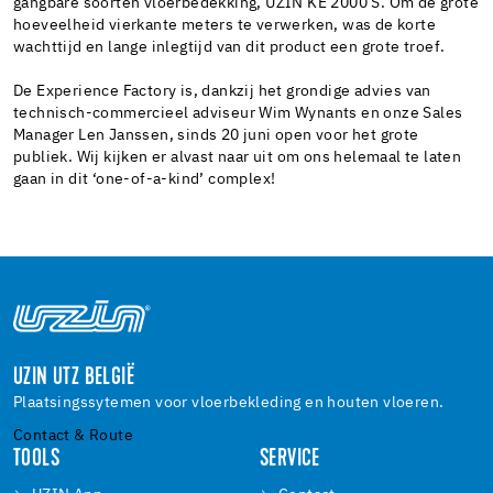
gangbare soorten vloerbedekking, UZIN KE 2000 S. Om de grote
hoeveelheid vierkante meters te verwerken, was de korte
wachttijd en lange inlegtijd van dit product een grote troef.
De Experience Factory is, dankzij het grondige advies van
technisch-commercieel adviseur Wim Wynants en onze Sales
Manager Len Janssen, sinds 20 juni open voor het grote
publiek. Wij kijken er alvast naar uit om ons helemaal te laten
gaan in dit ‘one-of-a-kind’ complex!
UZIN UTZ BELGIË
Plaatsingssytemen voor vloerbekleding en houten vloeren.
Contact & Route
TOOLS
SERVICE