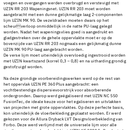
voegen en overgangen werden overbrugd en verstevigd met
UZIN RR 203 Wapeningsnet. UZIN RR 203 moet worden
aangebracht met een dunne gelijkmatige laag 2-componenten
lijm UZIN MK 90. De vezeldraden moeten dwars op het
scheurverloop onmiddellijk in de natte PU-laag gelegd
worden. Nadat het wapeningsvlies goed is aangedrukt en
gladgestreken over de gehele oppervlakte moet er op de
bovenzijde van UZIN RR 203 nogmaals een gelijkmatig dunne
UZIN MK 90 PU-laag aangebracht worden.
De verse lijm moet uiteindelijk overvloedig ingestrooid worden
met UZIN kwartszand (korrel 0,3 – 0,8) en na uitharding grondig
gestofzuigd worden.
Na deze grondige voorbereidingswerken werd op de rest van
het oppervlak UZIN PE 360 Plus aangebracht: een
vochtbestendige dispersievoorstrijk voor absorberende
ondergronden. Daarop werd geëgaliseerd met UZIN NC 550
FusionTec, de ideale keuze voor het egaliseren en uitvlakken
van projecten met grote oppervlaktes. Op deze perfecte basis,
kon uiteindelijk de vloerbekleding geplaatst worden. Er werd
gekozen voor de Allura Dryback LVT Designvloerbekleding van
Forbo. Deze werd verlijmd met de universele lijm voor alle