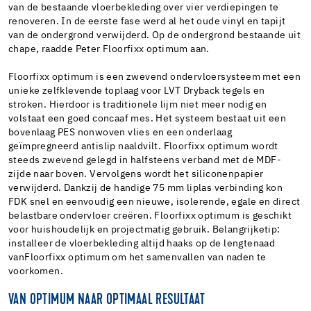
van de bestaande vloerbekleding over vier verdiepingen te
renoveren. In de eerste fase werd al het oude vinyl en tapijt
van de ondergrond verwijderd. Op de ondergrond bestaande uit
chape, raadde Peter Floorfixx optimum aan.
Floorfixx optimum is een zwevend ondervloersysteem met een
unieke zelfklevende toplaag voor LVT Dryback tegels en
stroken. Hierdoor is traditionele lijm niet meer nodig en
volstaat een goed concaaf mes. Het systeem bestaat uit een
bovenlaag PES nonwoven vlies en een onderlaag
geïmpregneerd antislip naaldvilt. Floorfixx optimum wordt
steeds zwevend gelegd in halfsteens verband met de MDF-
zijde naar boven. Vervolgens wordt het siliconenpapier
verwijderd. Dankzij de handige 75 mm liplas verbinding kon
FDK snel en eenvoudig een nieuwe, isolerende, egale en direct
belastbare ondervloer creëren. Floorfixx optimum is geschikt
voor huishoudelijk en projectmatig gebruik. Belangrijketip:
installeer de vloerbekleding altijd haaks op de lengtenaad
vanFloorfixx optimum om het samenvallen van naden te
voorkomen.
VAN OPTIMUM NAAR OPTIMAAL RESULTAAT