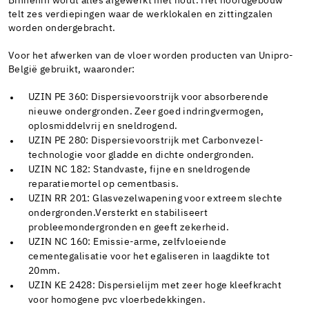
Binnenin wordt alles afgewerkt met hout. Het hoofdgebouw
telt zes verdiepingen waar de werklokalen en zittingzalen
worden ondergebracht.
Voor het afwerken van de vloer worden producten van Unipro-
België gebruikt, waaronder:
UZIN PE 360: Dispersievoorstrijk voor absorberende
nieuwe ondergronden. Zeer goed indringvermogen,
oplosmiddelvrij en sneldrogend.
UZIN PE 280: Dispersievoorstrijk met Carbonvezel-
technologie voor gladde en dichte ondergronden.
UZIN NC 182: Standvaste, fijne en sneldrogende
reparatiemortel op cementbasis.
UZIN RR 201: Glasvezelwapening voor extreem slechte
ondergronden.Versterkt en stabiliseert
probleemondergronden en geeft zekerheid.
UZIN NC 160: Emissie-arme, zelfvloeiende
cementegalisatie voor het egaliseren in laagdikte tot
20mm.
UZIN KE 2428: Dispersielijm met zeer hoge kleefkracht
voor homogene pvc vloerbedekkingen.