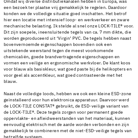
Omdat wij diverse distributiekanalen hebben in Europa, was
een bezoek ter plaatse vrij gemakkelijk te regelen. Daardoor
konden we de volledige situatie goed inschatten. Het betrof
hier een locatie met intensief loop- en werkverkeer en zware
mechanische belasting. Ik stelde al snel onze LOCK-TILE® voor.
Dit zijn soepele, ineensluitende tegels van ca. 7 mm dikte, die
worden geproduceerd uit ‘Virgin’ PVC. De tegels hebben naast
bovenvernoemde eigenschappen bovendien ook een
uitstekende weerstand tegen de meest voorkomende
chemicaliën, goede brandvertragende eigenschappen en
vormen een veilige en ergonomische werkvloer. De klant koos
voor blauw als basiskleur, wat goed paste bij de helikopters en
voor geel als accentkleur, wat goed contrasteerde met het
blauw.
Naast de volledige loods, hebben we ook een kleine ESD-zone
geïnstalleerd voor hun elektronica apparatuur. Daarvoor werd
de LOCK-TILE CONSTAT® gebruikt, de ESD-veilige variant van
de LOCK-TILE®. Deze tegels zorgen voor permanent goede
oppervlakte- en afleidweerstanden van het materiaal, kunnen
eenvoudig elektrisch met de aarde worden verbonden en zijn
gemakkelijk te combineren met de niet-ESD-veilige tegels van
hetzelfde systeem.