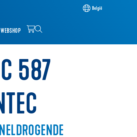
België
WEBSHOP
NC 587
NTEC
SNELDROGENDE