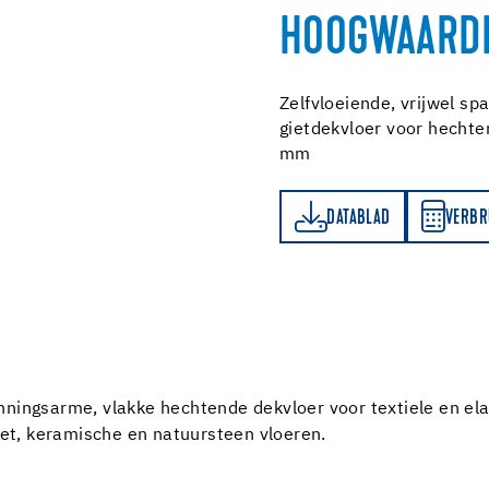
HOOGWAARDI
Zelfvloeiende, vrijwel sp
gietdekvloer voor hechte
mm
DATABLAD
VERBRUIKSBEREKENER
DATABLAD
VERBR
nningsarme, vlakke hechtende dekvloer voor textiele en el
rket, keramische en natuursteen vloeren.