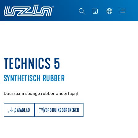
TECHNICS 5
SYNTHETISCH RUBBER
Duurzaam sponge rubber ondertapijt
DATABLAD
VERBRUIKSBEREKENER
AD
RBRUIKSBEREKENER