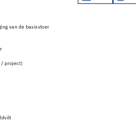
ng van de basisvloer
e
/ project)
dvilt