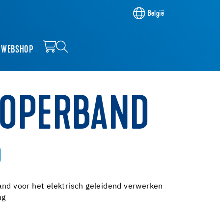
België
WEBSHOP
KOPERBAND
D
and voor het elektrisch geleidend verwerken
ng