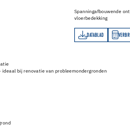
Spanningafbouwende ontk
vloerbedekking
DATABLAD
VERBRUIKSBEREKENER
DATABLAD
VERBR
atie
 ideaal bij renovatie van probleemondergronden
grond