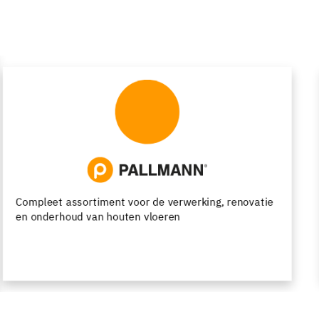
Kunsthars- en cementgebonden vloersystemen met
functionele en decoratieve afwerkingsmogelijkheden