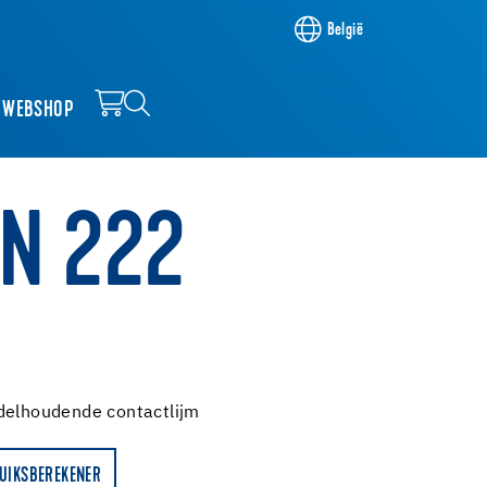
België
WEBSHOP
GN 222
M
delhoudende contactlijm
UIKSBEREKENER