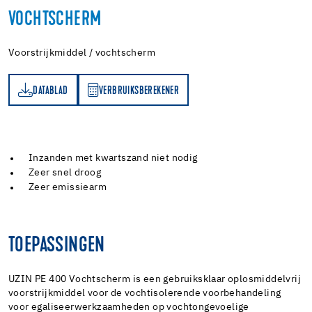
VOCHTSCHERM
Voorstrijkmiddel / vochtscherm
DATABLAD
VERBRUIKSBEREKENER
AD
RBRUIKSBEREKENER
Inzanden met kwartszand niet nodig
Zeer snel droog
Zeer emissiearm
TOEPASSINGEN
UZIN PE 400 Vochtscherm is een gebruiksklaar oplosmiddelvrij
voorstrijkmiddel voor de vochtisolerende voorbehandeling
voor egaliseerwerkzaamheden op vochtongevoelige